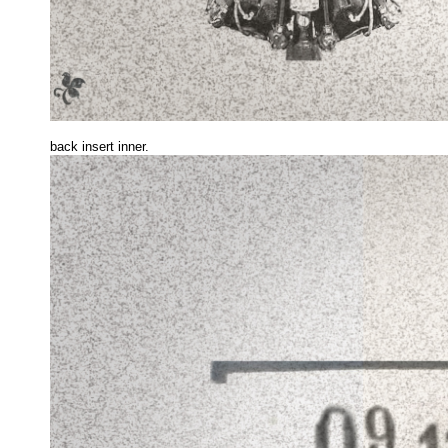
back insert inne
r.